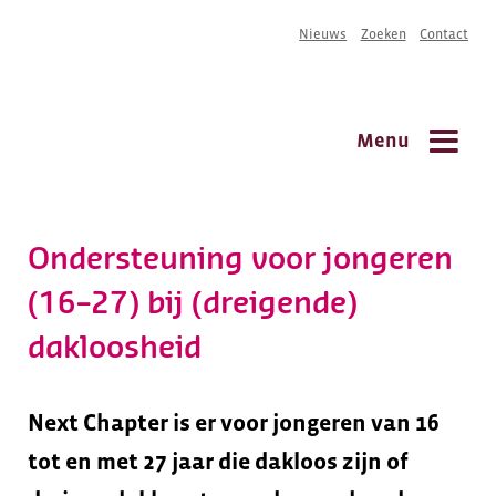
Overslaan
Nieuws
Zoeken
Contact
S
en
naar
m
de
inhoud
Menu
gaan
Hoofdnavigatie
Ondersteuning voor jongeren
(16–27) bij (dreigende)
dakloosheid
Next Chapter is er voor jongeren van 16
tot en met 27 jaar die dakloos zijn of