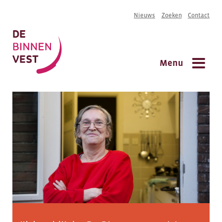
Overslaan
Nieuws
Zoeken
Contact
S
en
naar
m
de
inhoud
Menu
gaan
Hoofdnavigatie